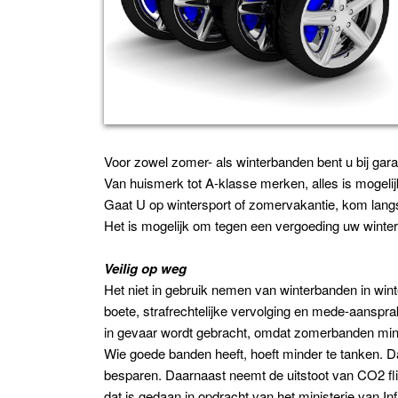
Voor zowel zomer- als winterbanden bent u bij gara
Van huismerk tot A-klasse merken, alles is mogelij
Gaat U op wintersport of zomervakantie, kom lang
Het is mogelijk om tegen een vergoeding uw winter
Veilig op weg
Het niet in gebruik nemen van winterbanden in wint
boete, strafrechtelijke vervolging en mede-aansprak
in gevaar wordt gebracht, omdat zomerbanden min
Wie goede banden heeft, hoeft minder te tanken. D
besparen. Daarnaast neemt de uitstoot van CO2 fli
dat is gedaan in opdracht van het ministerie van Inf