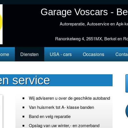
Garage Voscars - Ber
Autoreparatie, Autoservice en Apk-k
Ranonkelweg 4, 2651MX, Berkel en Rod
Home
Diensten
USA - cars
Occasions
Conta
n service
Wij adviseren u over de geschikte autoband
Van huismerk tot A- klasse banden
Band en velg reparatie
Opslag van uw winter,- en zomerband